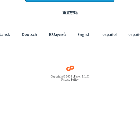
重置密码
dansk
Deutsch
Ελληνικά
English
español
españo
Copyright© 2026 cPanel, L.L.C.
Privacy Policy