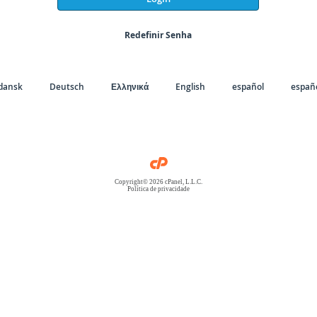
Redefinir Senha
dansk
Deutsch
Ελληνικά
English
español
españo
Copyright© 2026 cPanel, L.L.C.
Política de privacidade